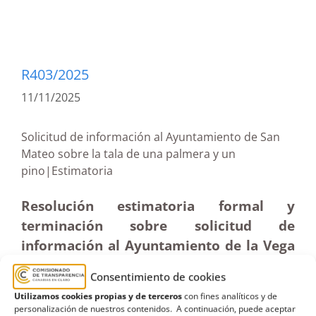
R403/2025
11/11/2025
Solicitud de información al Ayuntamiento de San
Mateo sobre la tala de una palmera y un
pino|Estimatoria
Resolución estimatoria formal y
terminación sobre solicitud de
información al Ayuntamiento de la Vega
de San Mateo relativa a la tala de la
Consentimiento de cookies
palmera y el pino situado en la
Utilizamos cookies propias y de terceros
con fines analíticos y de
Asociación de Minibólidos Tinamar (23-
personalización de nuestros contenidos. A continuación, puede aceptar