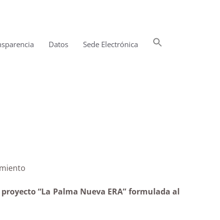
Buscar:
nsparencia
Datos
Sede Electrónica
Botón de búsqueda
RA|Desistimiento
el proyecto “La Palma Nueva ERA” formulada al