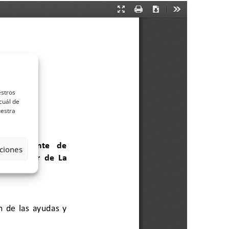
estros
cuál de
uestra
ciones