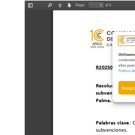
Utilizamo
contenido
ellas pued
Política d
Acepta