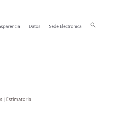
Buscar:
nsparencia
Datos
Sede Electrónica
Botón de búsqueda
s |Estimatoria