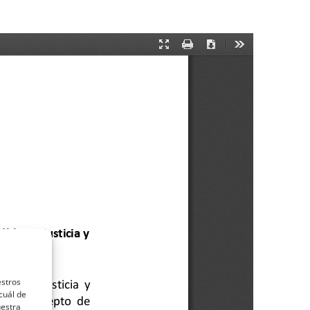
estros
cuál de
uestra