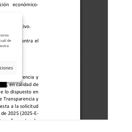
estros
cuál de
uestra
ciones