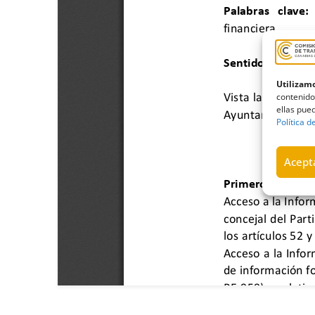
Utilizamo
contenido
ellas pued
Política d
Acepta