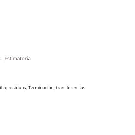
s |Estimatoria
illa
,
residuos
,
Terminación
,
transferencias