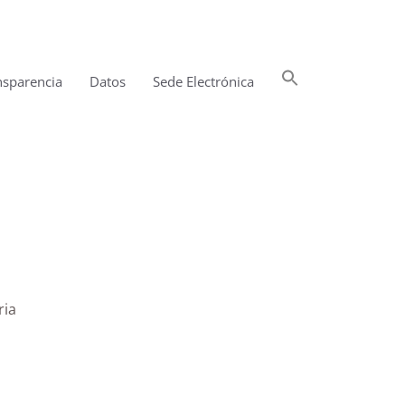
Buscar:
nsparencia
Datos
Sede Electrónica
Botón de búsqueda
ria