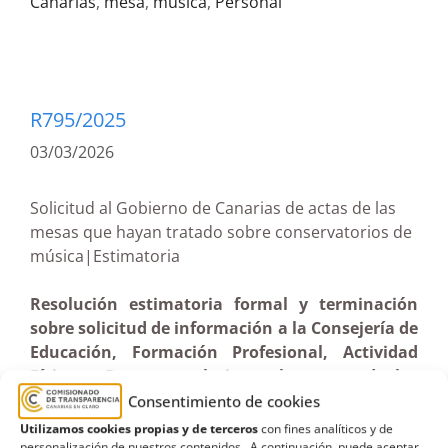
Canarias
,
mesa
,
música
,
Personal
R795/2025
03/03/2026
Solicitud al Gobierno de Canarias de actas de las
mesas que hayan tratado sobre conservatorios de
música|Estimatoria
Resolución estimatoria formal y terminación
sobre solicitud de información a la Consejería de
Educación, Formación Profesional, Actividad
Física y Deportes relativa a las actas de las
mesas sectoriales y técnicas en las que se han
Consentimiento de cookies
tratado cuestiones educativas que afectan a los
Utilizamos cookies propias y de terceros
con fines analíticos y de
personalización de nuestros contenidos. A continuación, puede aceptar