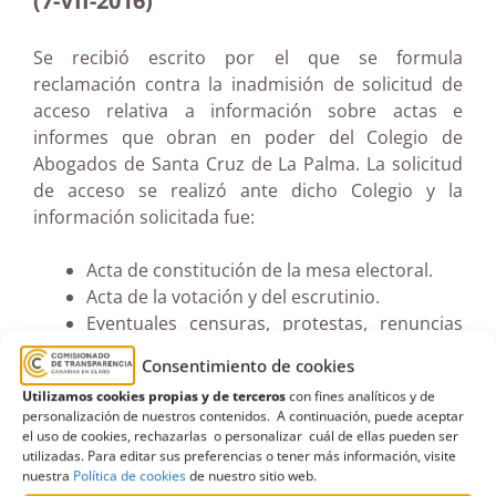
(7-VII-2016)
Se recibió escrito por el que se formula
reclamación contra la inadmisión de solicitud de
acceso relativa a información sobre actas e
informes que obran en poder del Colegio de
Abogados de Santa Cruz de La Palma. La solicitud
de acceso se realizó ante dicho Colegio y la
información solicitada fue:
Acta de constitución de la mesa electoral.
Acta de la votación y del escrutinio.
Eventuales censuras, protestas, renuncias
formuladas posteriormente al anuncio del
Consentimiento de cookies
resultado, relativo a las elecciones de la
Utilizamos cookies propias y de terceros
con fines analíticos y de
Junta de Gobierno y no reflejadas en el acta
personalización de nuestros contenidos. A continuación, puede aceptar
de la votación o del escrutinio.
el uso de cookies, rechazarlas o personalizar cuál de ellas pueden ser
utilizadas. Para editar sus preferencias o tener más información, visite
nuestra
Política de cookies
de nuestro sitio web.
El Comisionado resuelve estimar la reclamación