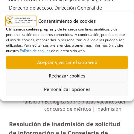
Derecho de acceso
,
Dirección General de
Relaciones con la Administración de Justicia
,
Consentimiento de cookies
empleo en el sector público
,
Gobierno de Canarias
,
Utilizamos cookies propias y de terceros
con fines analíticos y de
Información pública
,
Procesos selectivos
personalización de nuestros contenidos. A continuación, puede aceptar
el uso de cookies, rechazarlas o personalizar cuál de ellas pueden ser
utilizadas. Para editar sus preferencias o tener más información, visite
nuestra
Política de cookies
de nuestro sitio web.
Aceptar y visitar el sitio web
R604/2022
Rechazar cookies
19/05/2023
Personalizar opciones
Solicitud de información a la Consejería de
Transición Ecológica sobre plazas vacantes del
concurso de méritos | Inadmisión
Resolución de inadmisión de solicitud
de información a la Consejería de