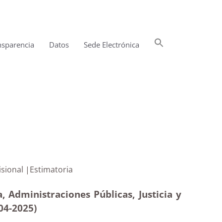
Buscar:
nsparencia
Datos
Sede Electrónica
Botón de búsqueda
ción provisional |Estimatoria
, Administraciones Públicas, Justicia y
04
-2025
)