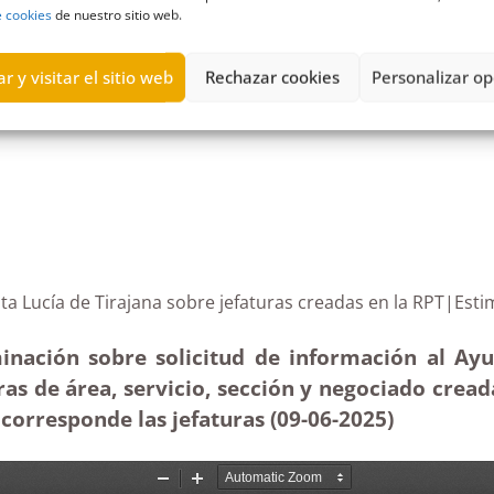
e cookies
de nuestro sitio web.
r y visitar el sitio web
Rechazar cookies
Personalizar op
nciones
,
Ayuntamiento de Arona
,
comisión de servicios
,
enero
,
Esti
 Santa Lucía de Tirajana sobre jefaturas creadas en l
inación sobre solicitud de información al Ay
ras de área, servicio, sección y negociado cread
corresponde las jefaturas (09-06-
2025)