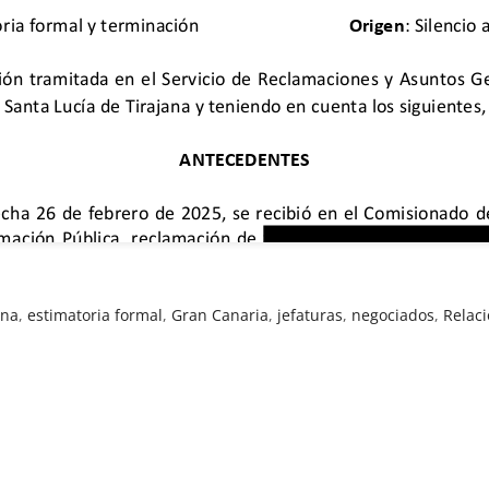
ana
,
estimatoria formal
,
Gran Canaria
,
jefaturas
,
negociados
,
Relac