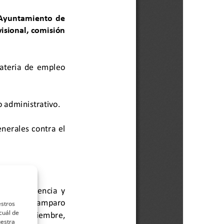
estros
cuál de
uestra