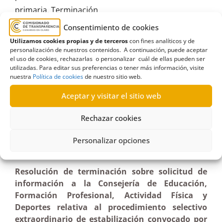
primaria
,
Terminación
Consentimiento de cookies
Utilizamos cookies propias y de terceros
con fines analíticos y de
personalización de nuestros contenidos. A continuación, puede aceptar
el uso de cookies, rechazarlas o personalizar cuál de ellas pueden ser
R400/2025
utilizadas. Para editar sus preferencias o tener más información, visite
nuestra
Política de cookies
de nuestro sitio web.
04/12/2025
Aceptar y visitar el sitio web
Solicitud de información al Gobierno de Canarias
Rechazar cookies
sobre procedimiento selectivo extraordinario de
estabilización en Educación |Terminación
Personalizar opciones
Resolución de terminación sobre solicitud de
información a la Consejería de Educación,
Formación Profesional, Actividad Física y
Deportes relativa al procedimiento selectivo
extraordinario de estabilización convocado por