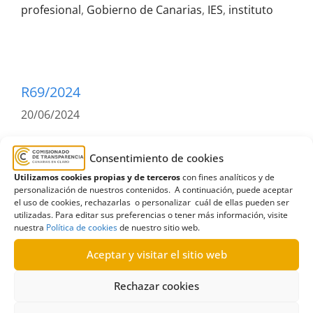
profesional
,
Gobierno de Canarias
,
IES
,
instituto
R69/2024
20/06/2024
Solicitud de información al Ayuntamiento de Arona
Consentimiento de cookies
sobre convenios de cesión de uso de un centro
Utilizamos cookies propias y de terceros
con fines analíticos y de
educativo |Estimatoria
personalización de nuestros contenidos. A continuación, puede aceptar
el uso de cookies, rechazarlas o personalizar cuál de ellas pueden ser
utilizadas. Para editar sus preferencias o tener más información, visite
Resolución estimatoria formal y
nuestra
Política de cookies
de nuestro sitio web.
terminación sobre solicitud de
Aceptar y visitar el sitio web
información al Ayuntamiento de Arona
relativa a convenios de cesión de uso de
Rechazar cookies
un centro educativo y a cesión de