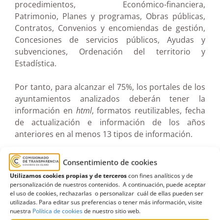
procedimientos, Económico-financiera,
Patrimonio, Planes y programas, Obras públicas,
Contratos, Convenios y encomiendas de gestión,
Concesiones de servicios públicos, Ayudas y
subvenciones, Ordenación del territorio y
Estadística.
Por tanto, para alcanzar el 75%, los portales de los
ayuntamientos analizados deberán tener la
información en
html
, formatos reutilizables, fecha
de actualización e información de los años
anteriores en al menos 13 tipos de información.
Consentimiento de cookies
Utilizamos cookies propias y de terceros
con fines analíticos y de
3.Resultados
personalización de nuestros contenidos. A continuación, puede aceptar
el uso de cookies, rechazarlas o personalizar cuál de ellas pueden ser
utilizadas. Para editar sus preferencias o tener más información, visite
(Al ser un análisis muy extenso con datos,
nuestra
Política de cookies
de nuestro sitio web.
gráficos y tablas, no se van a reproducir aquí los