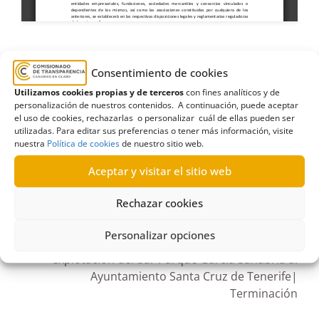
Consentimiento de cookies
Ayuntamiento de Arona
,
Ayuntamientos
,
Utilizamos cookies propias y de terceros
con fines analíticos y de
Estimación
,
Información de retribuciones
personalización de nuestros contenidos. A continuación, puede aceptar
el uso de cookies, rechazarlas o personalizar cuál de ellas pueden ser
utilizadas. Para editar sus preferencias o tener más información, visite
nuestra
Política de cookies
de nuestro sitio web.
Aceptar y visitar el sitio web
R222/2019
20/07/2020
Rechazar cookies
Personalizar opciones
Petición de información sobre concesión de
explotación del bar Parque García Sanabria al
Ayuntamiento Santa Cruz de Tenerife|
Terminación