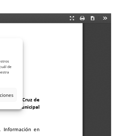
estros
cuál de
uestra
ciones