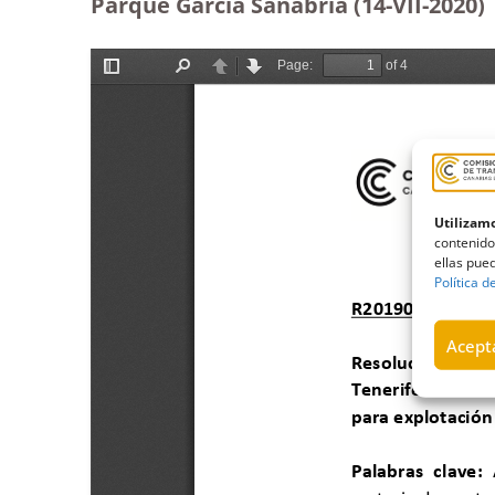
Parque García Sanabria (14-VII-2020)
Utilizamo
contenido
ellas pued
Política d
Acepta