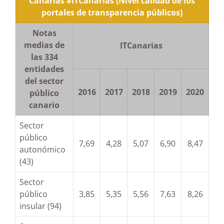
Canarias #ITCanarias
(Nivel calidad de los
portales de transparencia públicos)
Notas
medias de
ITCanarias
las 334
entidades
del sector
2016
2017
2018
2019
2020
público
canario
Sector
público
7,69
4,28
5,07
6,90
8,47
autonómico
(43)
Sector
público
3,85
5,35
5,56
7,63
8,26
insular (94)