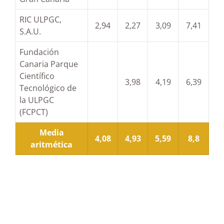
RIC ULPGC,
2,94
2,27
3,09
7,41
S.A.U.
Fundación
Canaria Parque
Científico
3,98
4,19
6,39
Tecnológico de
la ULPGC
(FCPCT)
Media
4,08
4,93
5,59
8,8
aritmética