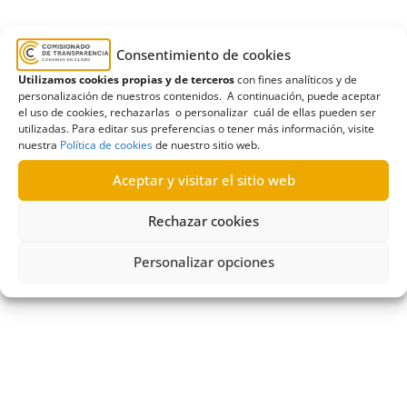
Los 88 ayuntamientos canarios también
Consentimiento de cookies
mejoraron sus portales principales de
Utilizamos cookies propias y de terceros
con fines analíticos y de
transparencia y alcanzaron una media
personalización de nuestros contenidos. A continuación, puede aceptar
7,78; puntuación que se redujo a 7,22 en el
el uso de cookies, rechazarlas o personalizar cuál de ellas pueden ser
utilizadas. Para editar sus preferencias o tener más información, visite
conjunto de los 190 portales de
nuestra
Política de cookies
de nuestro sitio web.
transparencia de sus entes dependientes.
Aceptar y visitar el sitio web
Finalmente, la Universidad de La Laguna
consiguió un 9,69 y la Universidad de Las
Rechazar cookies
Palmas de Gran Canaria mejoró hasta el
8,88.
Personalizar opciones