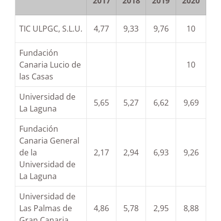
2017
2018
2019
2020
TIC ULPGC, S.L.U.
4,77
9,33
9,76
10
Fundación
Canaria Lucio de
10
las Casas
Universidad de
5,65
5,27
6,62
9,69
La Laguna
Fundación
Canaria General
de la
2,17
2,94
6,93
9,26
Universidad de
La Laguna
Universidad de
Las Palmas de
4,86
5,78
2,95
8,88
Gran Canaria