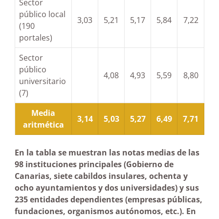
Sector
público local
3,03
5,21
5,17
5,84
7,22
(190
portales)
Sector
público
4,08
4,93
5,59
8,80
universitario
(7)
Media
3,14
5,03
5,27
6,49
7,71
aritmética
En la tabla se muestran las notas medias de las
98 instituciones principales (Gobierno de
Canarias, siete cabildos insulares, ochenta y
ocho ayuntamientos y dos universidades) y sus
235 entidades dependientes (empresas públicas,
fundaciones, organismos autónomos, etc.). En