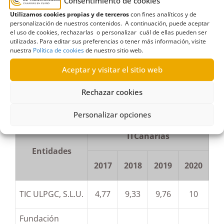
Consentimiento de cookies
Todo el esfuerzo realizado por este sector
Utilizamos cookies propias y de terceros
con fines analíticos y de
personalización de nuestros contenidos. A continuación, puede aceptar
se ve reflejado en la nota media, que pasa
el uso de cookies, rechazarlas o personalizar cuál de ellas pueden ser
utilizadas. Para editar sus preferencias o tener más información, visite
de un 5,59 en 2019 a un 8,80 en esta
nuestra
Política de cookies
de nuestro sitio web.
última evaluación.
Aceptar y visitar el sitio web
Evolución del Índice de Transparencia de
Rechazar cookies
Canarias #ITCanarias del sector público de las
Universidades canarias
Personalizar opciones
ITCanarias
Entidades
2017
2018
2019
2020
TIC ULPGC, S.L.U.
4,77
9,33
9,76
10
Fundación