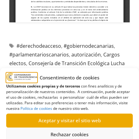
#derechodeacceso
,
#gobiernodecanarias
,
#parlamentarioscanarios
,
autorización
,
Cargos
electos
,
Consejería de Transición Ecológica Lucha
contra el Cambio Climático y Planificación
Consentimiento de cookies
Territorial
,
Fuerteventura
,
parques eólicos y
Utilizamos cookies propias y de terceros
con fines analíticos y de
fotovoltaicos
,
Permiso
personalización de nuestros contenidos. A continuación, puede aceptar
el uso de cookies, rechazarlas o personalizar cuál de ellas pueden ser
utilizadas. Para editar sus preferencias o tener más información, visite
nuestra
Política de cookies
de nuestro sitio web.
Aceptar y visitar el sitio web
R569/2022
Rechazar cookies
31/03/2023