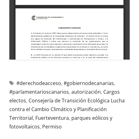
#derechodeacceso
,
#gobiernodecanarias
,
#parlamentarioscanarios
,
autorización
,
Cargos
electos
,
Consejería de Transición Ecológica Lucha
contra el Cambio Climático y Planificación
Territorial
,
Fuerteventura
,
parques eólicos y
fotovoltaicos
,
Permiso