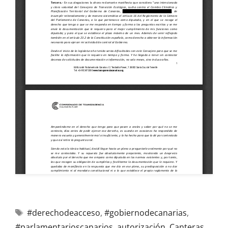
#derechodeacceso
,
#gobiernodecanarias
,
#parlamentarioscanarios
,
autorización
,
Canteras
,