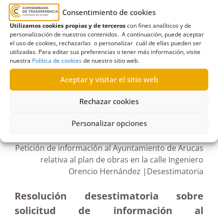
Acequia Alta
,
Ayuntamiento de Arucas
,
Calle
Consentimiento de cookies
Doctor Fleming
,
Calle Pedro Cerón
,
Colocación de
Utilizamos cookies propias y de terceros
con fines analíticos y de
señales
,
Desestimatoria
,
montaña de Arucas
,
personalización de nuestros contenidos. A continuación, puede aceptar
el uso de cookies, rechazarlas o personalizar cuál de ellas pueden ser
obras
,
Plan de obras
,
Zona Cruz de Piedra
utilizadas. Para editar sus preferencias o tener más información, visite
nuestra
Política de cookies
de nuestro sitio web.
Aceptar y visitar el sitio web
Rechazar cookies
R437/2021
28/12/2021
Personalizar opciones
Petición de información al Ayuntamiento de Arucas
relativa al plan de obras en la calle Ingeniero
Orencio Hernández |Desestimatoria
Resolución desestimatoria sobre
solicitud de información al