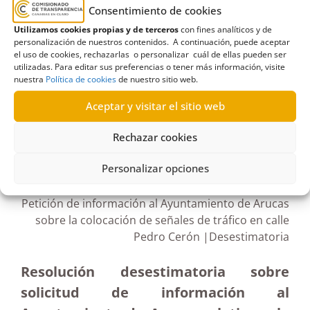
Desestimatoria
,
Explotación del suelo
,
Licencia
,
Consentimiento de cookies
montaña de Arucas
,
obras
,
Permiso
,
Plan de obras
,
Utilizamos cookies propias y de terceros
con fines analíticos y de
Titularidad pública
,
Zona Clemente Jordán
,
Zona
personalización de nuestros contenidos. A continuación, puede aceptar
el uso de cookies, rechazarlas o personalizar cuál de ellas pueden ser
Cruz de Piedra
utilizadas. Para editar sus preferencias o tener más información, visite
nuestra
Política de cookies
de nuestro sitio web.
Aceptar y visitar el sitio web
Rechazar cookies
R438/2021
28/12/2021
Personalizar opciones
Petición de información al Ayuntamiento de Arucas
sobre la colocación de señales de tráfico en calle
Pedro Cerón |Desestimatoria
Resolución desestimatoria sobre
solicitud de información al