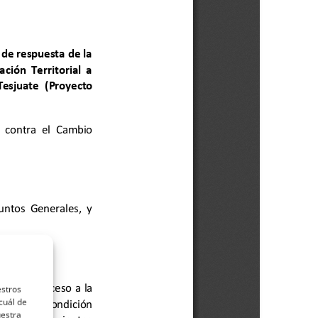
estros
cuál de
uestra