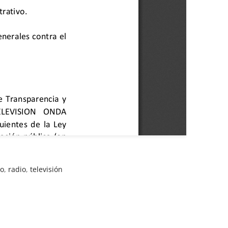
co
,
radio
,
televisión