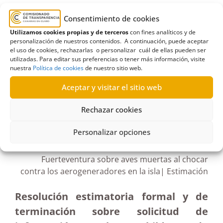
aerogeneradores
,
Cabildo de Fuerteventura
,
Consentimiento de cookies
Estimación formal y terminación
,
licencias
,
parque
Utilizamos cookies propias y de terceros
con fines analíticos y de
personalización de nuestros contenidos. A continuación, puede aceptar
eólico
,
tasas
el uso de cookies, rechazarlas o personalizar cuál de ellas pueden ser
utilizadas. Para editar sus preferencias o tener más información, visite
nuestra
Política de cookies
de nuestro sitio web.
Aceptar y visitar el sitio web
R562/2021
Rechazar cookies
02/03/2022
Personalizar opciones
Petición de información al Cabildo de
Fuerteventura sobre aves muertas al chocar
contra los aerogeneradores en la isla| Estimación
Resolución estimatoria formal y de
terminación sobre solicitud de