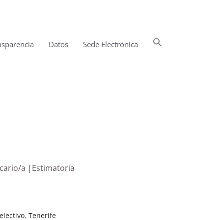
Buscar:
nsparencia
Datos
Sede Electrónica
Botón de búsqueda
ecario/a |Estimatoria
electivo
,
Tenerife