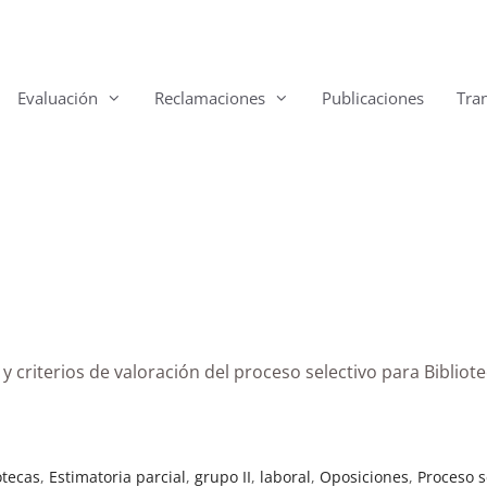
Evaluación
Reclamaciones
Publicaciones
Tra
y criterios de valoración del proceso selectivo para Bibliot
otecas
,
Estimatoria parcial
,
grupo II
,
laboral
,
Oposiciones
,
Proceso s