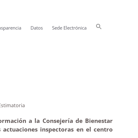
Buscar:
nsparencia
Datos
Sede Electrónica
Botón de búsqueda
a Gáldar|Estimatoria
ormación a la Consejería de Bienestar
as actuaciones inspectoras en el centro