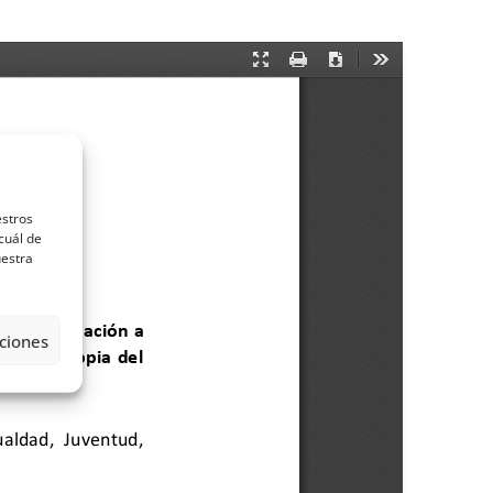
estros
cuál de
uestra
ciones