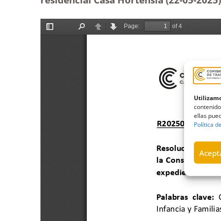
Utilizamo
contenido
ellas pued
Política d
Acepta