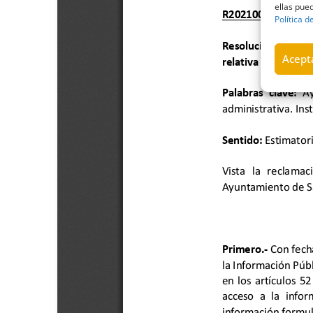
ellas pued
Política d
Acepta