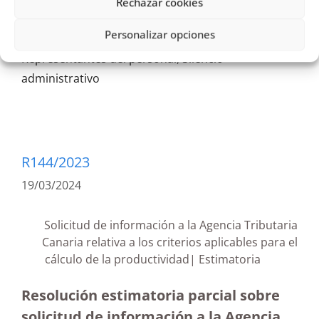
Rechazar cookies
empleo en el sector público
,
Estimación
,
Personalizar opciones
Estimatoria
,
Relación de Puestos de Trabajo
,
Representantes del personal
,
Silencio
administrativo
R144/2023
19/03/2024
Solicitud de información a la Agencia Tributaria
Canaria relativa a los criterios aplicables para el
cálculo de la productividad| Estimatoria
Resolución estimatoria parcial sobre
solicitud de información a la Agencia