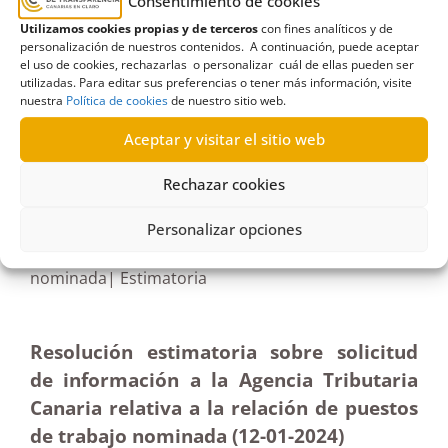
Consentimiento de cookies
público
,
Representantes del personal
Utilizamos cookies propias y de terceros
con fines analíticos y de
personalización de nuestros contenidos. A continuación, puede aceptar
el uso de cookies, rechazarlas o personalizar cuál de ellas pueden ser
utilizadas. Para editar sus preferencias o tener más información, visite
nuestra
Política de cookies
de nuestro sitio web.
R200/2023
Aceptar y visitar el sitio web
09/04/2024
Rechazar cookies
Solicitud de información a la Agencia Tributaria
Personalizar opciones
Canaria relativa a relación de puestos de trabajo
nominada| Estimatoria
Resolución estimatoria sobre solicitud
de información a la Agencia Tributaria
Canaria relativa a la relación de puestos
de trabajo nominada (12-01-2024)