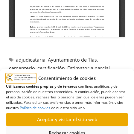
adjudicataria
,
Ayuntamiento de Tías
,
cementerio
,
certificación
,
Estimatoria parcial
,
exhumación
,
expediente
,
Lanzarote
Consentimiento de cookies
Utilizamos cookies propias y de terceros
con fines analíticos y de
personalización de nuestros contenidos. A continuación, puede aceptar
el uso de cookies, rechazarlas o personalizar cuál de ellas pueden ser
utilizadas. Para editar sus preferencias o tener más información, visite
nuestra
Política de cookies
de nuestro sitio web.
R587/2021
Aceptar y visitar el sitio web
20/04/2022
Rechazar cookies