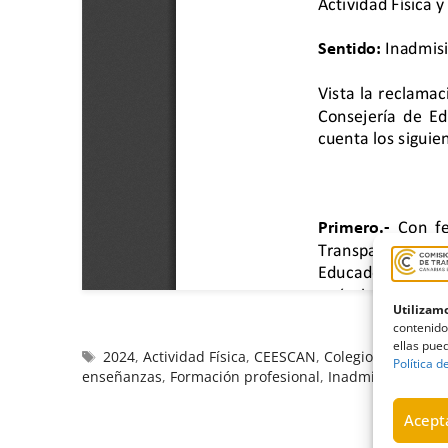
Utilizamo
contenido
ellas pued
2024
,
Actividad Física
,
CEESCAN
,
Colegio Profesion
Política d
enseñanzas
,
Formación profesional
,
Inadmisión
,
inclu
Acepta