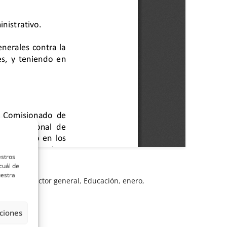
estros
cuál de
uestra
portes
,
director general
,
Educación
,
enero
,
ciones