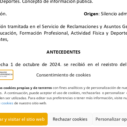
Consentimiento de cookies
s cookies propias y de terceros
con fines analíticos y de personalización de nu
s. A continuación, puede aceptar el uso de cookies, rechazarlas o personalizar 
en ser utilizadas. Para editar sus preferencias o tener más información, visite n
al de Educadores y Educadoras Sociales de Canarias
,
consejería
,
de
e cookies
de nuestro sitio web.
sión
,
innovación
,
reunión
r y visitar el sitio web
Rechazar cookies
Personalizar op