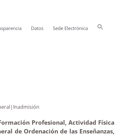
Buscar:
nsparencia
Datos
Sede Electrónica
Botón de búsqueda
ector general|Inadmisión
Formación Profesional, Actividad Física
eneral de Ordenación de las Enseñanzas,