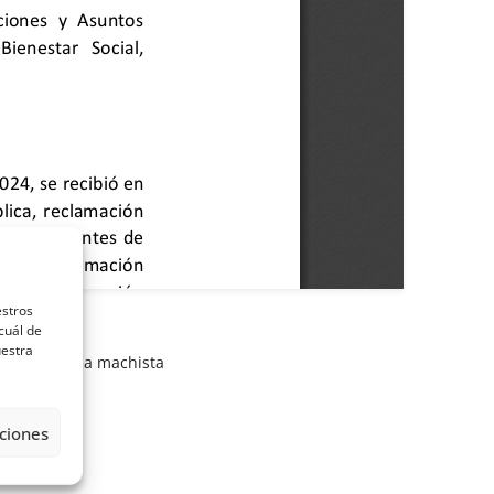
estros
cuál de
uestra
ans
,
violencia machista
ciones