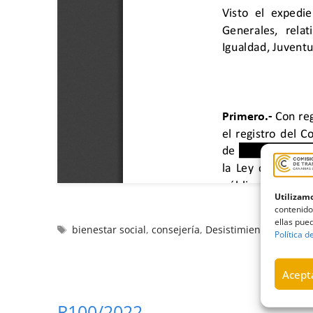
Utilizamo
contenido
ellas pued
bienestar social
,
consejería
,
Desistimiento
,
familias
Política d
Acepta
R100/2022