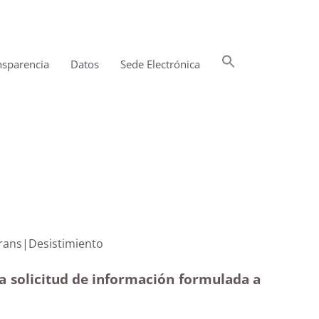
Buscar:
nsparencia
Datos
Sede Electrónica
Botón de búsqueda
mujeres trans|Desistimiento
 a solicitud de información formulada a