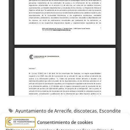
Ayuntamiento de Arrecife
,
discotecas
,
Escondite
Deluxe
,
Inadmisión
,
La Rockola
,
Lanzarote
,
títulos
Consentimiento de cookies