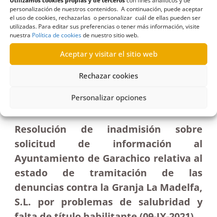
Utilizamos cookies propias y de terceros
con fines analíticos y de
personalización de nuestros contenidos. A continuación, puede aceptar
el uso de cookies, rechazarlas o personalizar cuál de ellas pueden ser
utilizadas. Para editar sus preferencias o tener más información, visite
nuestra
Política de cookies
de nuestro sitio web.
R352/2021
04/11/2021
Aceptar y visitar el sitio web
Rechazar cookies
Solicitud de información al Consejo Insular de
Aguas de Tenerife sobre medidas para evitar la
Personalizar opciones
contaminación del agua| Inadmisión
Resolución de inadmisión sobre
solicitud de información al
Ayuntamiento de Garachico relativa al
estado de tramitación de las
denuncias contra la Granja La Madelfa,
S.L. por problemas de salubridad y
falta de título habilitante (09-IX-2021)