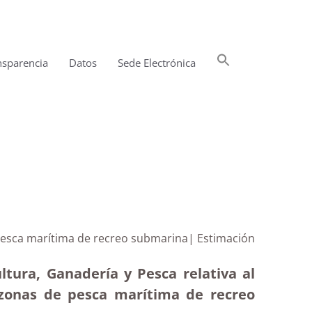
Buscar:
nsparencia
Datos
Sede Electrónica
Botón de búsqueda
 pesca marítima de recreo submarina| Estimación
ltura, Ganadería y Pesca relativa al
 zonas de pesca marítima de recreo