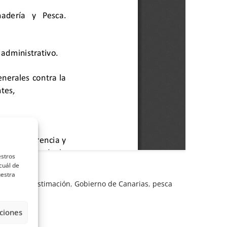
estros
cuál de
uestra
 de Pesca
,
Estimación
,
Gobierno de Canarias
,
pesca
ciones