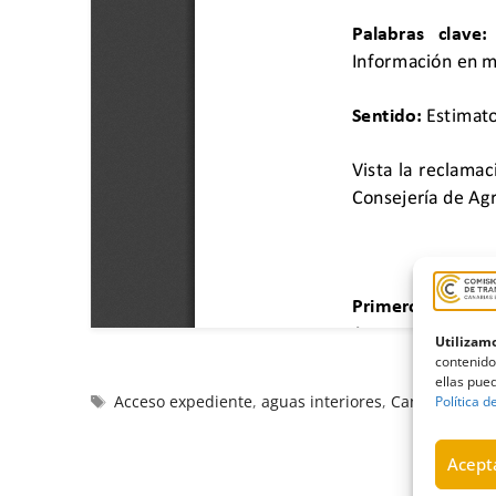
Utilizamo
contenido
ellas pued
Acceso expediente
,
aguas interiores
,
Canarias
,
Con
Política d
Acepta