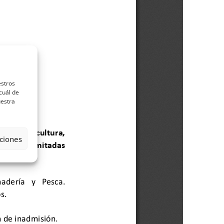
estros
cuál de
uestra
ciones