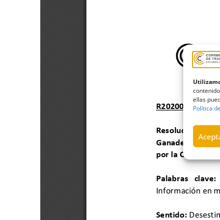
Utilizamo
contenido
ellas pued
Política d
Acepta