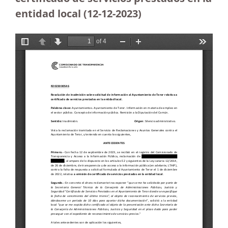
entidad local
(12-12-2023
)