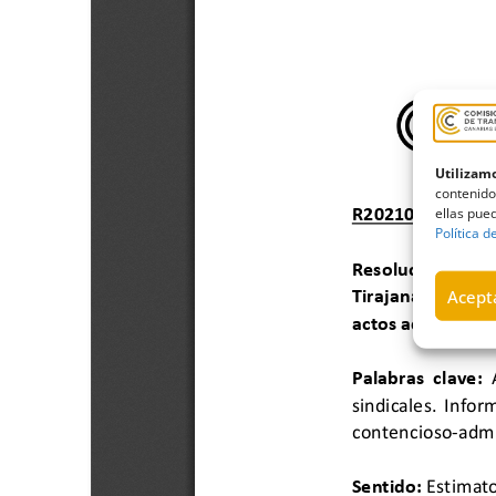
Utilizamo
contenido
ellas pued
Política d
Acepta