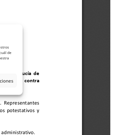
estros
cuál de
uestra
ciones