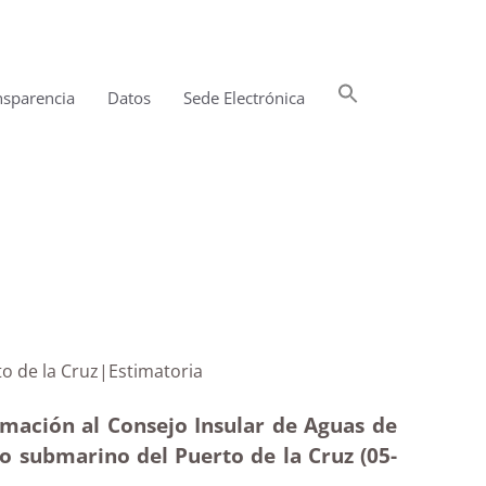
Buscar:
nsparencia
Datos
Sede Electrónica
Botón de búsqueda
del Puerto de la Cruz|Estimatoria
rmación al Consejo Insular de Aguas de
io submarino del Puerto de la Cruz (05-