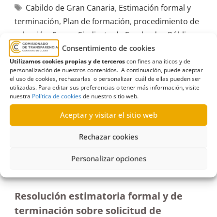
Cabildo de Gran Canaria
,
Estimación formal y
terminación
,
Plan de formación
,
procedimiento de
selección
,
Sepca
,
Sindicato de Empleados Públicos
de Canarias
Consentimiento de cookies
Utilizamos cookies propias y de terceros
con fines analíticos y de
personalización de nuestros contenidos. A continuación, puede aceptar
el uso de cookies, rechazarlas o personalizar cuál de ellas pueden ser
utilizadas. Para editar sus preferencias o tener más información, visite
nuestra
Política de cookies
de nuestro sitio web.
R118/2022
Aceptar y visitar el sitio web
04/08/2022
Rechazar cookies
Petición de información al Ayuntamiento de Santa
Personalizar opciones
Cruz de Tenerife sobre las tarifas máximas para
profesorado de formaciónl Estimatoria
Resolución estimatoria formal y de
terminación sobre solicitud de