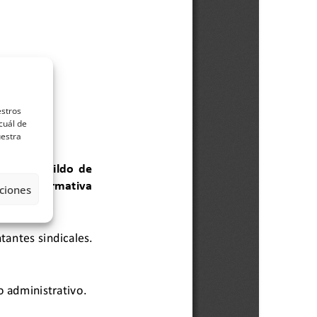
estros
cuál de
uestra
ciones