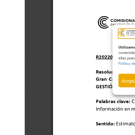
Utilizamo
contenido
ellas pued
Política d
Acepta