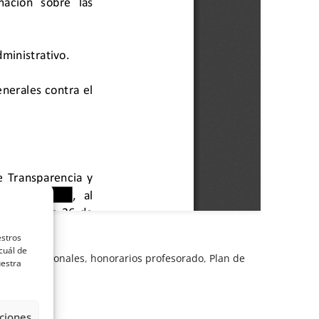
estros
cuál de
rios profesionales
,
honorarios profesorado
,
Plan de
uestra
ciones