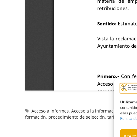
Utilizamo
contenido
Acceso a informes
,
Acceso a la información pública
ellas pued
formación
,
procedimiento de selección
,
tarifas máxim
Política d
Acepta