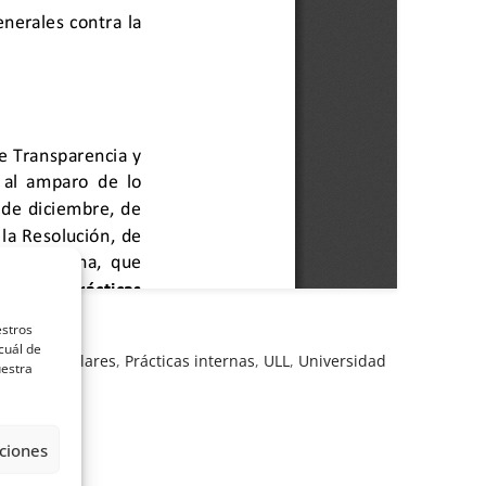
estros
cuál de
extracurriculares
,
Prácticas internas
,
ULL
,
Universidad
uestra
ciones