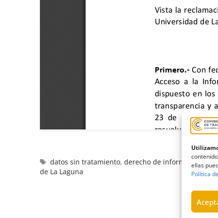
Utilizamo
contenido
datos sin tratamiento
,
derecho de información
,
Gab
ellas pued
de La Laguna
Política d
Acepta