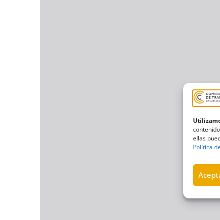
Utilizamo
contenido
ellas pued
Política d
Acepta