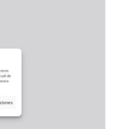
estros
cuál de
uestra
ciones