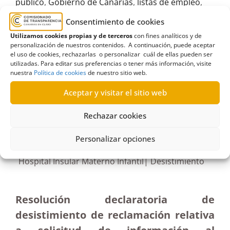
público
,
Gobierno de Canarias
,
listas de empleo
,
Medicina Física
,
rehabilitación
,
Servicio Canario de
Consentimiento de cookies
la Salud
Utilizamos cookies propias y de terceros
con fines analíticos y de
personalización de nuestros contenidos. A continuación, puede aceptar
el uso de cookies, rechazarlas o personalizar cuál de ellas pueden ser
utilizadas. Para editar sus preferencias o tener más información, visite
nuestra
Política de cookies
de nuestro sitio web.
R556/2021
Aceptar y visitar el sitio web
19/04/2022
Rechazar cookies
Petición de información al Ayuntamiento de
Personalizar opciones
Garachico sobre determinados servicios del
Hospital Insular Materno Infantil| Desistimiento
Resolución declaratoria de
desistimiento de reclamación relativa