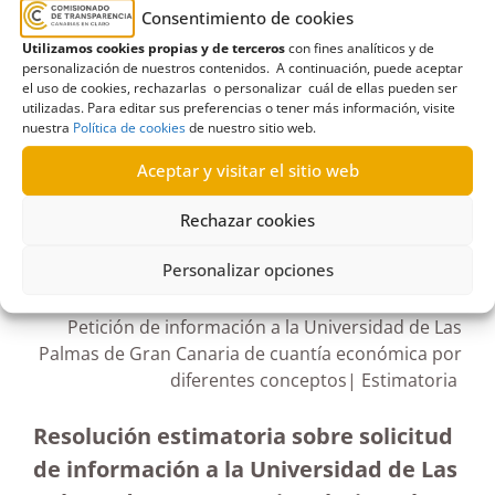
2021
,
concurso-oposición
,
diciembre
,
Consentimiento de cookies
Estimación formal y terminación
,
grupo C1
,
Utilizamos cookies propias y de terceros
con fines analíticos y de
méritos
,
plazas de administrativo
,
Plazas vacantes
,
personalización de nuestros contenidos. A continuación, puede aceptar
el uso de cookies, rechazarlas o personalizar cuál de ellas pueden ser
Universidad de La Laguna
utilizadas. Para editar sus preferencias o tener más información, visite
nuestra
Política de cookies
de nuestro sitio web.
Aceptar y visitar el sitio web
Rechazar cookies
R590/2022
10/05/2023
Personalizar opciones
Petición de información a la Universidad de Las
Palmas de Gran Canaria de cuantía económica por
diferentes conceptos| Estimatoria
Resolución estimatoria sobre solicitud
de información a la Universidad de Las