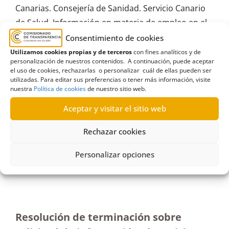
Canarias. Consejería de Sanidad. Servicio Canario
de Salud
,
Información en materia de empleo en el
sector público
,
SCS
,
Terminación
Consentimiento de cookies
Utilizamos cookies propias y de terceros
con fines analíticos y de
personalización de nuestros contenidos. A continuación, puede aceptar
el uso de cookies, rechazarlas o personalizar cuál de ellas pueden ser
utilizadas. Para editar sus preferencias o tener más información, visite
nuestra
Política de cookies
de nuestro sitio web.
R451/2022
Aceptar y visitar el sitio web
31/07/2023
Rechazar cookies
Solicitud de información al Servicio Canario de la
Salud relativa al nombramiento de supervisora de
Personalizar opciones
planta| Terminación
Resolución de terminación sobre