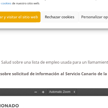
e cookies
de nuestro sitio web.
matoria formal y terminación
,
Gran Canaria
,
Licencia
,
limpieza
,
man
r y visitar el sitio web
Rechazar cookies
Personalizar op
 de la Salud sobre una lista de empleo usada para un ll
obre solicitud de información al Servicio Canario de la 