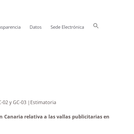
Buscar:
nsparencia
Datos
Sede Electrónica
Botón de búsqueda
eteras GC-02 y GC-03 |Estimatoria
Canaria relativa a las vallas publicitarias en