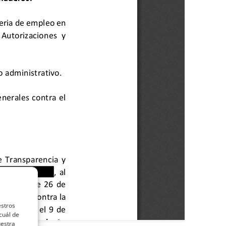
estros
cuál de
uestra