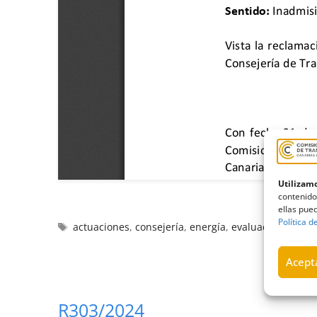
Utilizamo
contenido
ellas pued
Política d
actuaciones
,
consejería
,
energía
,
evaluación ambie
Acepta
R303/2024