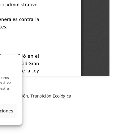
estros
cuál de
uestra
ny
,
Inadmisión
,
Transición Ecológica
ciones