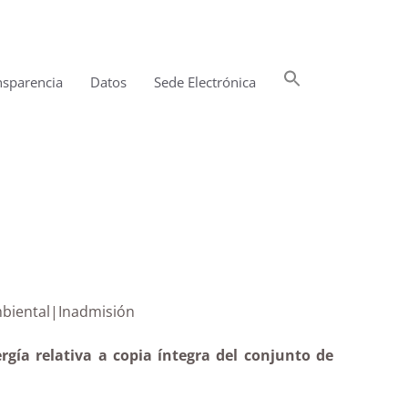
Buscar:
nsparencia
Datos
Sede Electrónica
Botón de búsqueda
uación ambiental|Inadmisión
rgía relativa a copia íntegra del conjunto de