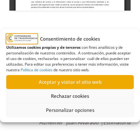
bienestar social
,
citas
,
consejería
,
dependencia
,
Consentimiento de cookies
igualdad
,
Inadmisión
,
juventud
Utilizamos cookies propias y de terceros
con fines analíticos y de
personalización de nuestros contenidos. A continuación, puede aceptar
el uso de cookies, rechazarlas o personalizar cuál de ellas pueden ser
utilizadas. Para editar sus preferencias o tener más información, visite
nuestra
Política de cookies
de nuestro sitio web.
R101/2023
Aceptar y visitar el sitio web
10/08/2023
Rechazar cookies
Solicitud de información al Ayuntamiento de Santa
Personalizar opciones
Lucía de Tirajana relativa al Centro de Día de
Alzheimer “Juan Alvarado”|Estimatoria