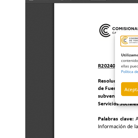
Utilizamo
contenido
ellas pued
Política d
Acepta