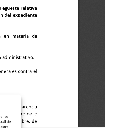
estros
cuál de
uestra