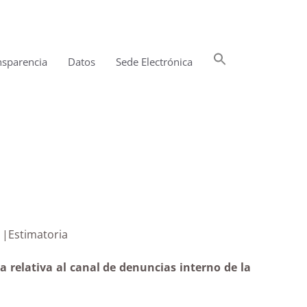
Buscar:
nsparencia
Datos
Sede Electrónica
Botón de búsqueda
 interno |Estimatoria
 relativa al canal de denuncias interno de la