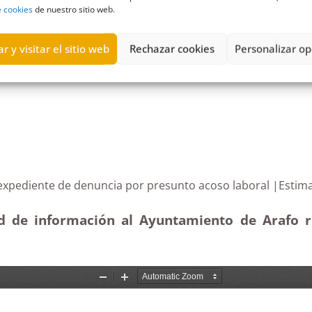
e cookies
de nuestro sitio web.
Expedientes
,
Tenerife
,
tramitación
,
Urbanismo
r y visitar el sitio web
Rechazar cookies
Personalizar op
so al expediente de denuncia por presunto acoso labor
tud de información al Ayuntamiento de Arafo r