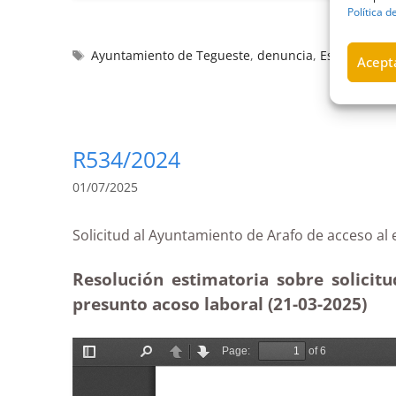
Política d
Ayuntamiento de Tegueste
,
denuncia
,
Estimatoria
,
Acepta
R534/2024
01/07/2025
Solicitud al Ayuntamiento de Arafo de acce
Resolución estimatoria sobre solici
presunto acoso laboral (21-03
-2025
)