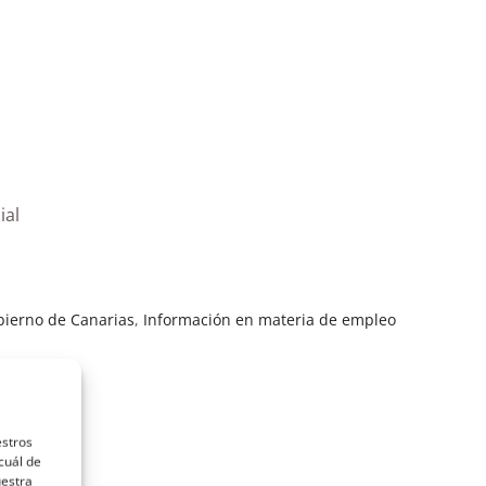
ial
bierno de Canarias
,
Información en materia de empleo
estros
cuál de
uestra