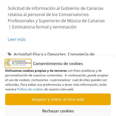
Solicitud de información al Gobierno de Canarias
relativa al personal de los Conservatorios
Profesionales y Superiores de Música de Canarias
| Estimatoria formal y terminación
Leer más
Actividad Física y Deportes
,
Consejería de
Educación
,
Dirección General de la Actividad Física
Consentimiento de cookies
y el Deporte
,
Dirección General de Personal y
Utilizamos cookies propias y de terceros
con fines analíticos y de
personalización de nuestros contenidos. A continuación, puede aceptar
Formación del Profesorado
,
Gobierno de Canarias
,
el uso de cookies, rechazarlas o personalizar cuál de ellas pueden ser
Información en materia de empleo en el sector
utilizadas. Para editar sus preferencias o tener más información, visite
nuestra
Política de cookies
de nuestro sitio web.
público
Aceptar y visitar el sitio web
Rechazar cookies