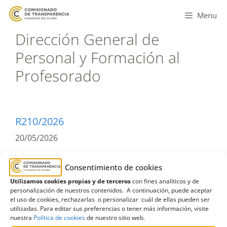
Menu
Dirección General de
Personal y Formación al
Profesorado
R210/2026
20/05/2026
Solicitud de información al Gobierno de Canarias
Consentimiento de cookies
relativa a un procedimiento de inspección
Utilizamos cookies propias y de terceros
con fines analíticos y de
educativa |Estimatoria
personalización de nuestros contenidos. A continuación, puede aceptar
el uso de cookies, rechazarlas o personalizar cuál de ellas pueden ser
utilizadas. Para editar sus preferencias o tener más información, visite
Leer más
nuestra
Política de cookies
de nuestro sitio web.