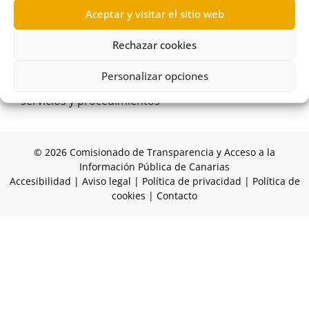
Aceptar y visitar el sitio web
Concepto información pública
,
Consejería de
Educación
,
Dirección General de Personal y
Rechazar cookies
Formación al Profesorado
,
Formación Personal
,
Personalizar opciones
Gobierno de Canarias
,
Información sobre los
servicios y procedimientos
© 2026 Comisionado de Transparencia y Acceso a la
Información Pública de Canarias
Accesibilidad
|
Aviso legal
|
Política de privacidad
|
Política de
cookies
|
Contacto